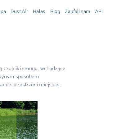
pa
Dust Air
Hałas
Blog
Zaufali nam
API
ą czujniki smogu, wchodzące
edynym sposobem
anie przestrzeni miejskiej,