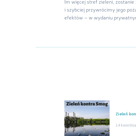
Im więcej stref zieleni, zostan
i szybciej przywrócimy jego poż
efektów – w wydaniu prywatnym
Zieleń ko
14 kwietni