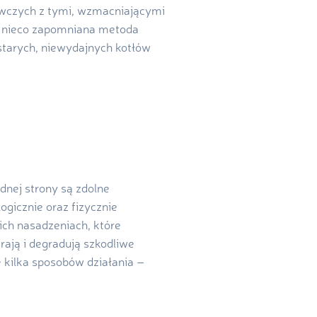
awczych z tymi, wzmacniającymi
o nieco zapomniana metoda
starych, niewydajnych kotłów
ednej strony są zdolne
gicznie oraz fizycznie
ich nasadzeniach, które
ają i degradują szkodliwe
e kilka sposobów działania –