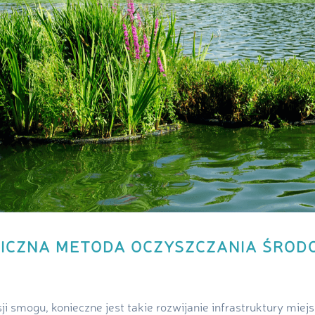
GICZNA METODA OCZYSZCZANIA ŚROD
i smogu, konieczne jest takie rozwijanie infrastruktury miejs