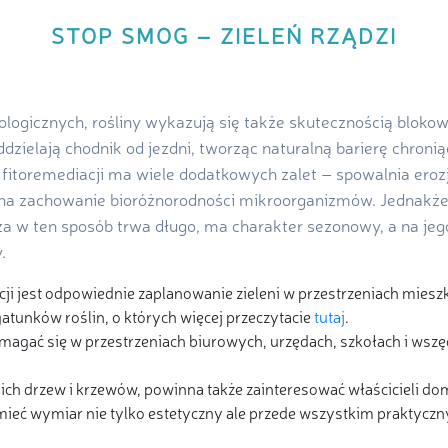
STOP SMOG – ZIELEŃ RZĄDZI
iologicznych, rośliny wykazują się także skutecznością blok
oddzielają chodnik od jezdni, tworząc naturalną barierę chron
 fitoremediacji ma wiele dodatkowych zalet – spowalnia erozj
na zachowanie bioróżnorodności mikroorganizmów. Jednakże
za w ten sposób trwa długo, ma charakter sezonowy, a na j
.
i jest odpowiednie zaplanowanie zieleni w przestrzeniach mieszk
tunków roślin, o których więcej przeczytacie
tutaj
.
ać się w przestrzeniach biurowych, urzędach, szkołach i wszędz
ch drzew i krzewów, powinna także zainteresować właścicieli d
eć wymiar nie tylko estetyczny ale przede wszystkim praktyczn