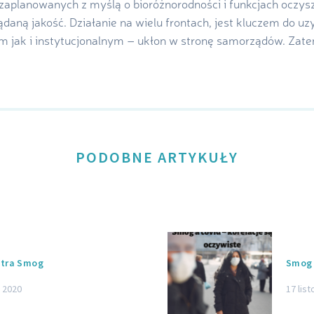
ie zaplanowanych z myślą o bioróżnorodności i funkcjach oczys
ądaną jakość. Działanie na wielu frontach, jest kluczem do u
 jak i instytucjonalnym – ukłon w stronę samorządów. Zate
PODOBNE ARTYKUŁY
ntra Smog
Smog 
a 2020
17 lis