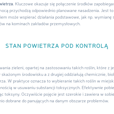
wietrza
. Kluczowe okazuje się połączenie środków zapobieg
omocą przychodzą odpowiednio planowane nasadzenia. Jest t
niem może wspierać działania podstawowe, jak np. wymianę 
trów na kominach zakładów przemysłowych.
STAN POWIETRZA POD KONTROLĄ
nia zieleni, opartej na zastosowaniu takich roślin, które z j
każonym środowisku a z drugiej oddziałują chemicznie, biolo
za. W praktyce oznacza to wybieranie takich roślin w miejsk
nością w usuwaniu substancji toksycznych. Efektywnie pobier
ąc toksyny. Oczywiście pojęcie jest szerokie i zawiera w sobi
nio dobrane do panujących na danym obszarze problemów.