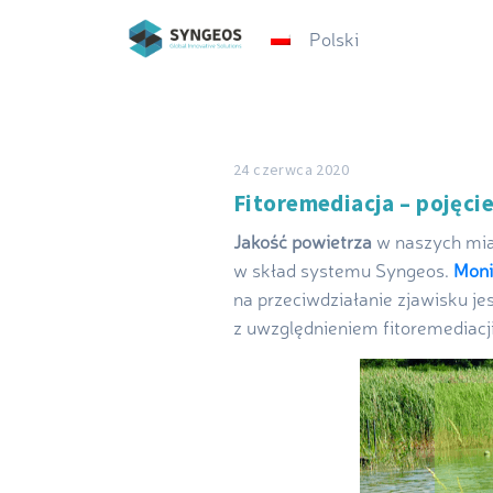
Polski
24 czerwca 2020
Fitoremediacja – pojęci
Jakość powietrza
w naszych mias
w skład systemu Syngeos.
Moni
na przeciwdziałanie zjawisku je
z uwzględnieniem fitoremediacji