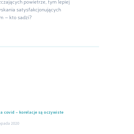
zczających powietrze, tym lepiej
zyskania satysfakcjonujących
m – kto sadzi?
a covid – korelacje są oczywiste
topada 2020